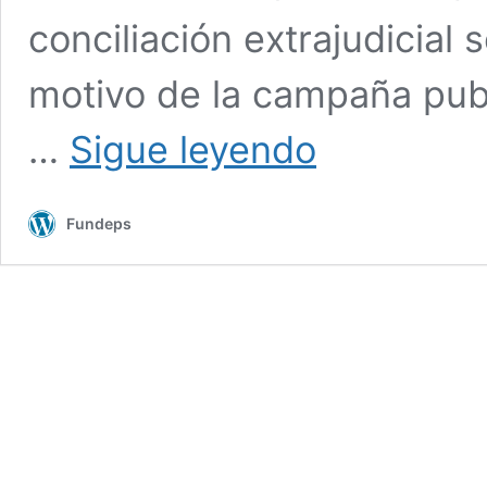
conciliación extrajudicial 
motivo de la campaña publi
FUNDEPS
…
Sigue leyendo
y
ARCOR
se
Fundeps
reunieron
en
audiencia
conciliatoria
ante
asociación
de
consumidores