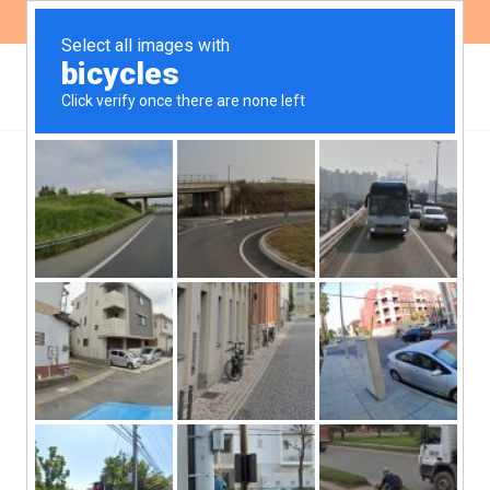
ES
EN
Interferencia de la industria
alimentaria
Qué hay detrás de una caja bonita
Landing
de Bocado Lat.
Acceder acá