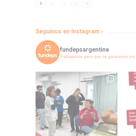
1
2
3
›
»
Seguinos en Instagram ›
fundepsargentina
Trabajamos para que se garanticen l