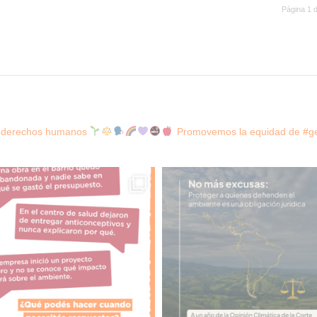
Página 1 
os derechos humanos
Promovemos la equidad de #gen