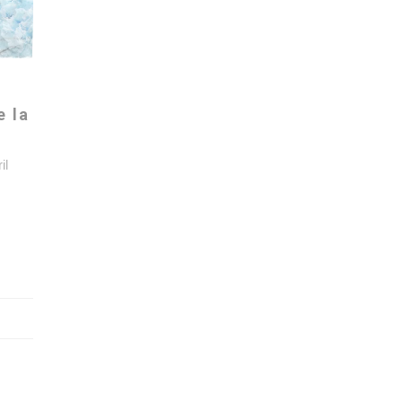
e la
il