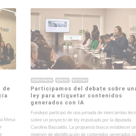
,
,
DEMOCRACIA
GÉNERO
NOTICIAS
t de
Participamos del debate sobre un
cia
ley para etiquetar contenidos
generados con IA
Fundeps participó de una jornada de intercambio téc
 la Mesa
sobre un proyecto de ley impulsado por la diputada
r
Carolina Basualdo. La propuesta busca establecer u
a
régimen de identificación de contenidos generados c