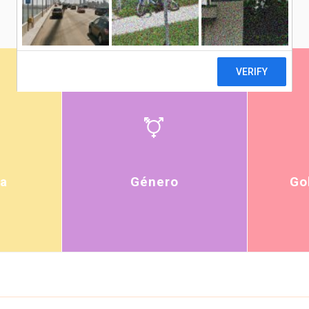
a
Género
Go