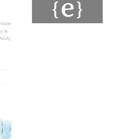
misión
y la
RAGA)