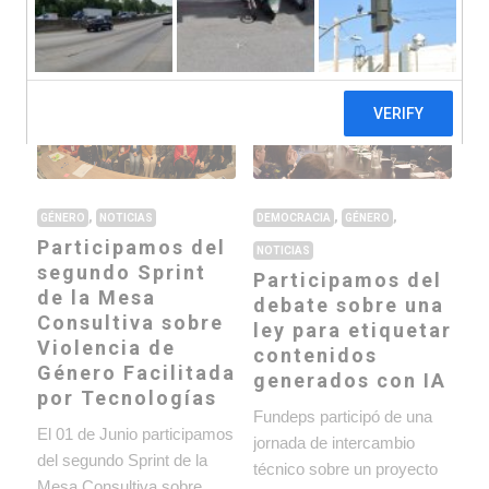
Ultimas noticias ›
,
,
,
DEMOCRACIA
GÉNERO
GÉNERO
NOTICIAS
Participamos del
NOTICIAS
segundo Sprint
Participamos del
de la Mesa
debate sobre una
Consultiva sobre
ley para etiquetar
Violencia de
contenidos
Género Facilitada
generados con IA
por Tecnologías
Fundeps participó de una
El 01 de Junio participamos
jornada de intercambio
del segundo Sprint de la
técnico sobre un proyecto
Mesa Consultiva sobre