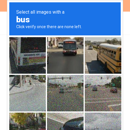
ES
EN
Más de 300
Organizaciones rechazan
la posible derogación de
la Ley de Etiquetado
Frontal