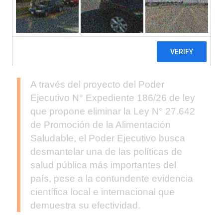
A través del proyecto del Poder
Ejecutivo N° Expediente 186/26 de ley
que propone eliminar la Ley N° 27.642
de Promoción de la Alimentación
Saludable, el Poder Ejecutivo busca
desmantelar una de las políticas de
salud pública más importantes del
país, pese a la contundente evidencia
científica local e internacional que
demuestra su efectividad.