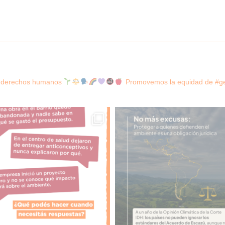
os derechos humanos
Promovemos la equidad de #gen