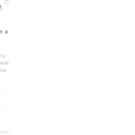
n a
n y
ional
rma
de 141