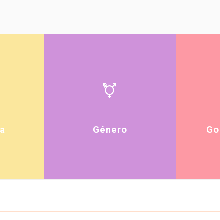
a
Género
Go