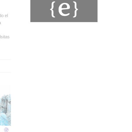
do el
a
lsitas