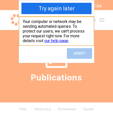
ES
EN
Publications
Filter:
Democracy
Environment
Gender