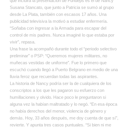
que incluirá la presentación de Fundeps es el de Nancy
Susana Stancato, que junto a Patricia se sumó al grupo
desde La Plata, también con escasos 17 años. Una
publicidad televisiva la motivó a estudiar enfermería.
“Soñaba con ingresar a la Armada para escapar del
control de mis padres. Nunca imaginé lo que estaba por
vivir”, repasa.
Una frase la acompañó durante todo el “periodo selectivo
preliminar” o PSP: “Queremos mujeres militares, no
muñecas vestidas de uniforme”. Fue lo primero que
escuchó cuando llegó a Puerto Belgrano en medio de una
lluvia feroz que recuerdan todas las aspirantes.
La historia de Nancy podría ser la de cualquiera de los
conscriptos a los que les pagaron su esfuerzo con
humillaciones y olvido. Hace poco le preguntaron si
alguna vez la habían maltratado y lo negó. “En esa época
no había derechos del menor, violencia de género y
demás. Hoy, 33 años después, me doy cuenta de que sí”,
revierte. Y apunta tres casos puntuales. “Si bien ni me