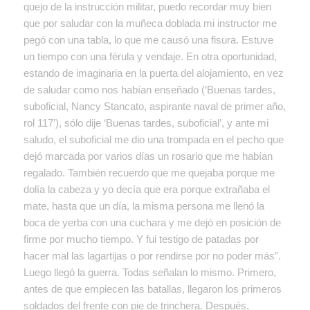
quejo de la instrucción militar, puedo recordar muy bien
que por saludar con la muñeca doblada mi instructor me
pegó con una tabla, lo que me causó una fisura. Estuve
un tiempo con una férula y vendaje. En otra oportunidad,
estando de imaginaria en la puerta del alojamiento, en vez
de saludar como nos habían enseñado (‘Buenas tardes,
suboficial, Nancy Stancato, aspirante naval de primer año,
rol 117’), sólo dije ‘Buenas tardes, suboficial’, y ante mi
saludo, el suboficial me dio una trompada en el pecho que
dejó marcada por varios días un rosario que me habían
regalado. También recuerdo que me quejaba porque me
dolía la cabeza y yo decía que era porque extrañaba el
mate, hasta que un día, la misma persona me llenó la
boca de yerba con una cuchara y me dejó en posición de
firme por mucho tiempo. Y fui testigo de patadas por
hacer mal las lagartijas o por rendirse por no poder más”.
Luego llegó la guerra. Todas señalan lo mismo. Primero,
antes de que empiecen las batallas, llegaron los primeros
soldados del frente con pie de trinchera. Después,