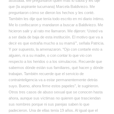
asustada. Me preguntaron quién más lo sabía y les dije
que (la aspirante tucumana) Marcela Baldiviezo. Me
preguntaron cómo se dieron los hechos y les conté.
También les dije que tenía todo escrito en mi diario íntimo.
Me lo confiscaron y mandaron a buscar a Baldiviezo. Me
hicieron salir y al rato me llamaron. Me dijeron: ‘Usted va
a ser dada de baja de esta institución. El motivo que va a
decir es que extraña mucho a su mamá'”, señala Patricia.
Y por supuesto, la amenazaron. “Ojo con contarle esto a
alguien, ni a su madre, o con contar lo que vio con
respecto a los heridos o a los simulacros. Recuerde que
sabemos dónde están sus familiares, qué hacen y dónde
trabajan. También recuerde que el servicio de
contrainteligencia va a estar permanentemente detrás
suyo. Bueno, ahora firme estos papeles”, le sugirieron.
Otros tres casos de abuso sexual que se conocen hasta
ahora, aunque sus víctimas no quieren que trasciendan
sus nombres porque ni sus parejas saben lo que
padecieron. Una de ellas tenía 19 años. Al igual que el