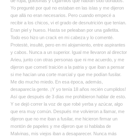
de ropa, golosinas y cigarrillos que habían sido donados.
Yo pregunté por qué no estaban en las islas y me dijeron
que allá no eran necesarios. Pero cuando empecé a
recibir a los chicos, vi el grado de desnutrición que tenían.
Eran piel y hueso. Hasta se peleaban por una galletita.
Todo eso hizo un crack en mi cabeza y lo comenté.
Protesté, insulté, pero en mi alojamiento, entre aspirantes
y cabos. Nunca a un superior. Igual me llevaron al director
Arieu, junto con otras personas que ni me acuerdo, y me
dijeron que cometí traición a la patria y que iban a pensar
si me hacían una corte marcial y que me podían fusilar.
Me dio mucho miedo. En esa época, además,
desaparecía gente. ¡Y yo tenía 18 años recién cumplidos!
Así que después de 3 días me prohibieron hablar de esto.
Y se dejó correr la voz de que robé yerba y azúcar, algo
que era muy común. Después me volvieron a llamar, me
dijeron que no me iban a fusilar, me hicieron firmar un
montón de papeles y me dijeron que si hablaba de
Malvinas, mis viejos iban a desaparecer. Nunca más