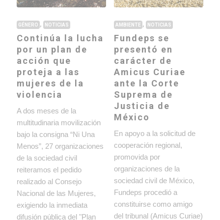
,
,
GÉNERO
NOTICIAS
AMBIENTE
NOTICIAS
Continúa la lucha
Fundeps se
por un plan de
presentó en
acción que
carácter de
proteja a las
Amicus Curiae
mujeres de la
ante la Corte
violencia
Suprema de
Justicia de
A dos meses de la
México
multitudinaria movilización
En apoyo a la solicitud de
bajo la consigna “Ni Una
cooperación regional,
Menos”, 27 organizaciones
promovida por
de la sociedad civil
organizaciones de la
reiteramos el pedido
sociedad civil de México,
realizado al Consejo
Fundeps procedió a
Nacional de las Mujeres,
constituirse como amigo
exigiendo la inmediata
del tribunal (Amicus Curiae)
difusión pública del "Plan