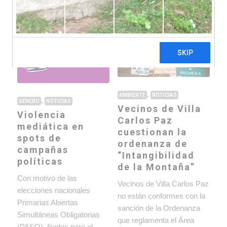
Ultimas noticias ›
,
AMBIENTE
NOTICIAS
,
GÉNERO
NOTICIAS
Vecinos de Villa
Violencia
Carlos Paz
mediática en
cuestionan la
spots de
ordenanza de
campañas
“Intangibilidad
políticas
de la Montaña”
Con motivo de las
Vecinos de Villa Carlos Paz
elecciones nacionales
no están conformes con la
Primarias Abiertas
sanción de la Ordenanza
Simultáneas Obligatorias
que reglamenta el Área
(PASO), fijadas para el