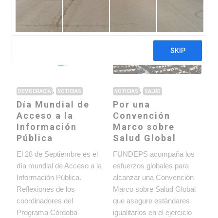
Ultimas noticias ›
,
,
DEMOCRACIA
NOTICIAS
NOTICIAS
SALUD
Día Mundial de
Por una
Acceso a la
Convención
Información
Marco sobre
Pública
Salud Global
El 28 de Septiembre es el
FUNDEPS acompaña los
día mundial de Acceso a la
esfuerzos globales para
Información Pública.
alcanzar una Convención
Reflexiones de los
Marco sobre Salud Global
coordinadores del
que asegure estándares
Programa Córdoba
igualitarios en el ejercicio