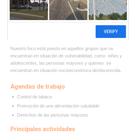
Promovemos políticas de salud pública desde una
perspectiva de derechos humanos. A partir de las bases
pre-existentes, trabajamos para mejorar los estándares
de protección del derecho a la salud y a la alimentación
adecuada, desde un enfoque integral.
Nuestro foco está puesto en aquellos grupos que se
encuentran en situación de vulnerabilidad, como niñes y
adolescentes, las personas mayores y quienes se
encuentran en situación socioeconómica desfavorecida.
Agendas de trabajo
Control de tabaco
Promoción de una alimentación saludable
Derechos de las personas mayores
Principales actividades