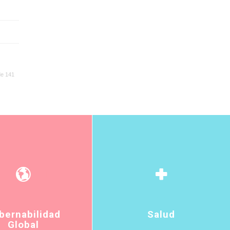
de 141
bernabilidad
Salud
Global