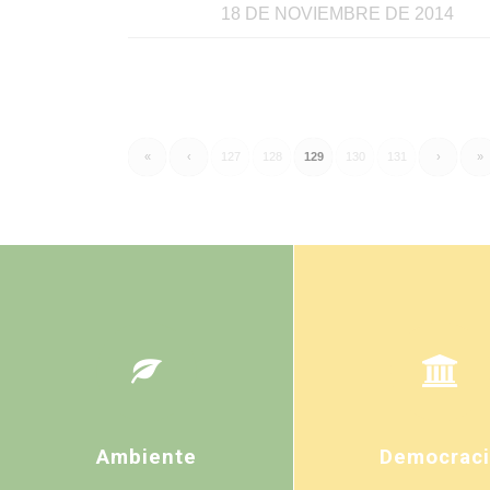
18 DE NOVIEMBRE DE 2014
«
‹
127
128
129
130
131
›
»
Ambiente
Democraci