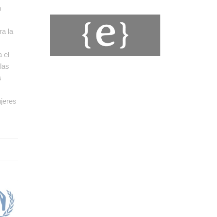
n
ra la
a el
 las
s
jeres