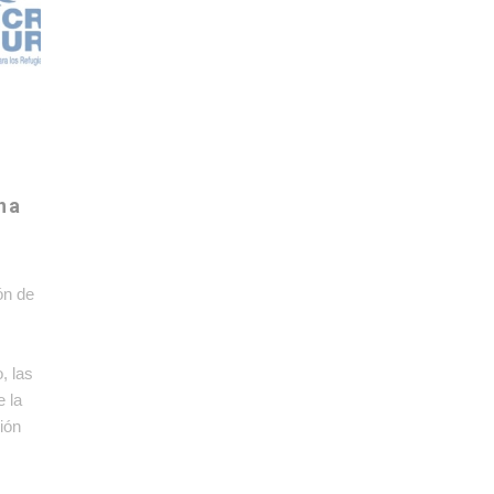
na
ón de
, las
e la
ión