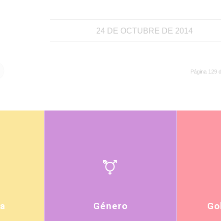
24 DE OCTUBRE DE 2014
Página 129 
a
Género
Go