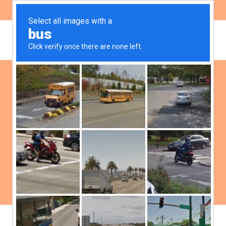
ES
EN
Publicaciones
Filtrar:
Ambiente
Democracia
Género