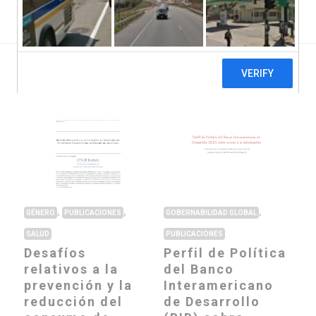
Gobernabilidad Global
Salud
Publicaciones ›
,
,
,
GÉNERO
PUBLICACIONES
GOBERNABILIDAD GLOBAL
SALUD
PUBLICACIONES
Desafíos
Perfil de Política
relativos a la
del Banco
prevención y la
Interamericano
reducción del
de Desarrollo