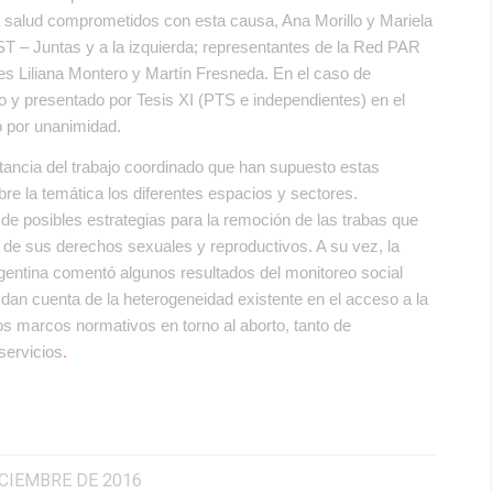
a salud comprometidos con esta causa, Ana Morillo y Mariela
T – Juntas y a la izquierda; representantes de la Red PAR
es Liliana Montero y Martín Fresneda. En el caso de
o y presentado por Tesis XI (PTS e independientes) en el
o por unanimidad.
rtancia del trabajo coordinado que han supuesto estas
re la temática los diferentes espacios y sectores.
e posibles estrategias para la remoción de las trabas que
o de sus derechos sexuales y reproductivos. A su vez, la
rgentina comentó algunos resultados del monitoreo social
 dan cuenta de la heterogeneidad existente en el acceso a la
os marcos normativos en torno al aborto, tanto de
servicios
.
ICIEMBRE DE 2016