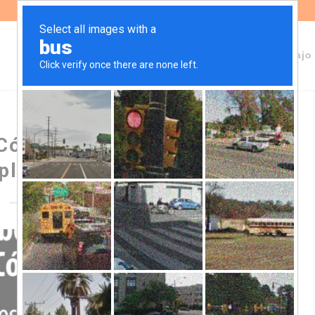
Sobre Fundeps
Staff
Áreas de trabajo
 Córdoba, el CeProDH exige
plicación