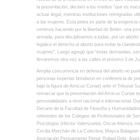
la presentación, declaró a los medios “que es inac
actuar ilegal, mientras instituciones retrógradas u
a las mujeres. Esta pelea es parte de la exigenci
venimos haciendo por la libertad de Belén -una j
armada, para disciplinarnos a todas, por un abort
legalice el derecho al aborto para evitar la clandesti
mujeres”. Luego agregó que “estas demandas, serán
llevaremos otra vez a las calles el próximo 3 de J
Amplia concurrencia en defensa del aborto no punib
personas expertas brindaron en conferencia de pren
bajo la figura de Amicus Curiae) ante el Tribunal S
remarcar que la presentación del Amicus Curiae ta
personalidades a nivel nacional e internacional. Du
Decano de la Facultad de Filosofía y Humanidades
referentes de los Colegios de Profesionales de Ser
Psicólogos (Héctor Valenzuela); Oscar Atienza, m
Cecilia Merchán de La Colectiva; Mayca Balague
Asociación Pensamiento Penal; Rafael Ortiz, Asesor