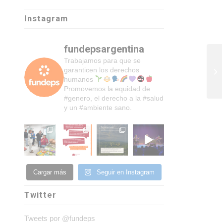
Instagram
fundepsargentina
Trabajamos para que se
garanticen los derechos
humanos
Promovemos la equidad de
#genero, el derecho a la #salud
y un #ambiente sano.
Cargar más
Seguir en Instagram
Twitter
Tweets por @fundeps