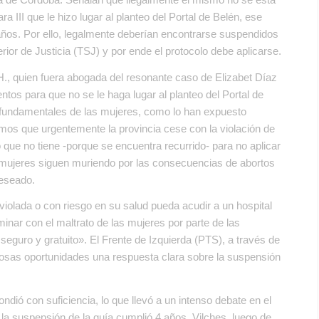
a III que le hizo lugar al planteo del Portal de Belén, ese
años. Por ello, legalmente deberían encontrarse suspendidos
erior de Justicia (TSJ) y por ende el protocolo debe aplicarse.
D.H., quien fuera abogada del resonante caso de Elizabet Díaz
ntos para que no se le haga lugar al planteo del Portal de
fundamentales de las mujeres, como lo han expuesto
mos que urgentemente la provincia cese con la violación de
o que no tiene -porque se encuentra recurrido- para no aplicar
de mujeres siguen muriendo por las consecuencias de abortos
eseado.
olada o con riesgo en su salud pueda acudir a un hospital
inar con el maltrato de las mujeres por parte de las
 seguro y gratuito». El Frente de Izquierda (PTS), a través de
erosas oportunidades una respuesta clara sobre la suspensión
ndió con suficiencia, lo que llevó a un intenso debate en el
 la suspensión de la guía cumplió 4 años. Vilches, luego de