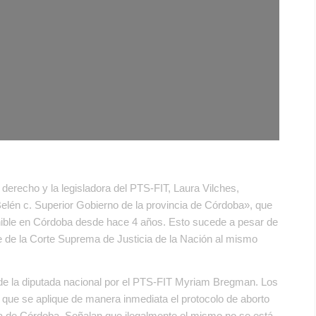
erecho y la legisladora del PTS-FIT, Laura Vilches,
elén c. Superior Gobierno de la provincia de Córdoba», que
unible en Córdoba desde hace 4 años. Esto sucede a pesar de
ble de la Corte Suprema de Justicia de la Nación al mismo
 de la diputada nacional por el PTS-FIT Myriam Bregman. Los
que se aplique de manera inmediata el protocolo de aborto
cia de Córdoba. Señalan que ilegalmente el mismo no se está