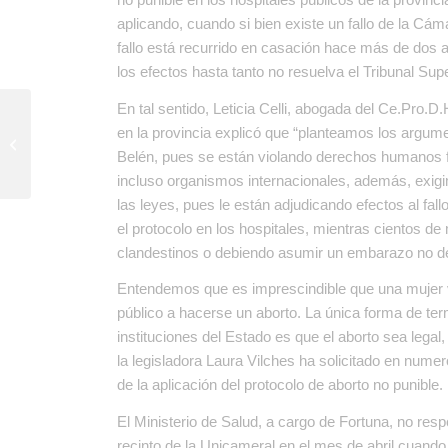
aplicando, cuando si bien existe un fallo de la Cámar
fallo está recurrido en casación hace más de dos 
los efectos hasta tanto no resuelva el Tribunal Sup
En tal sentido, Leticia Celli, abogada del Ce.Pro.
Masivo rechazo a la
en la provincia explicó que “planteamos los argume
reforma de la Ley de
Belén, pues se están violando derechos humanos 
Bosques
incluso organismos internacionales, además, exigi
las leyes, pues le están adjudicando efectos al fall
el protocolo en los hospitales, mientras cientos 
clandestinos o debiendo asumir un embarazo no d
Entendemos que es imprescindible que una mujer vi
público a hacerse un aborto. La única forma de term
instituciones del Estado es que el aborto sea legal,
la legisladora Laura Vilches ha solicitado en num
de la aplicación del protocolo de aborto no punible.
El Ministerio de Salud, a cargo de Fortuna, no respo
recinto de la Unicameral en el mes de abril cuando