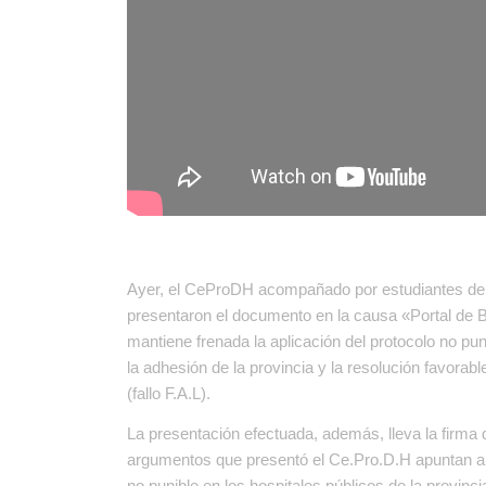
Ayer, el CeProDH acompañado por estudiantes de d
presentaron el documento en la causa «Portal de B
mantiene frenada la aplicación del protocolo no p
la adhesión de la provincia y la resolución favora
(fallo F.A.L).
La presentación efectuada, además, lleva la firma
argumentos que presentó el Ce.Pro.D.H apuntan a 
no punible en los hospitales públicos de la provin