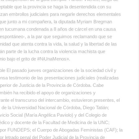
eptable que la provincia se haga la desentendida con su
tilizan embrollos judiciales para negarle derechos elementales
a que junto a mi compañera, la diputada Myriam Bregman
oven tucumana condenada a 8 años de cárcel en una causa
o espontáneo-, a la par que seguimos reclamando que se
nidad que atenta contra la vida, la salud y la libertad de las
 parte de la lucha contra la violencia machista que
unio bajo el grito de #NiUnaMenos».
le El pasado jueves organizaciones de la sociedad civil y
sa testimonio de las presentaciones judiciales (realizadas
uperior de Justicia de la Provincia de Córdoba. Cabe
mbién ha recibido el apoyo de organizaciones y
rante el transcurso del intercambio, estuvieron presentes, el
 de la Universidad Nacional de Córdoba, Diego Tatián;
vicio Social (María Angélica Paviolo) y del Colegio de
édico y docente de la Facultad de Medicina de la UNC;
r por FUNDEPS; el Cuerpo de Abogadas Feministas (CAF); la
 letrado penal del Poder Judicial de la Provincia de