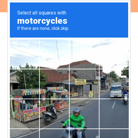
ES
EN
EN LOS MEDIOS
La relación entre el
incremento del dengue, el
uso de agroquímicos y el
cambio climático
Mientras el mundo entero habla de la