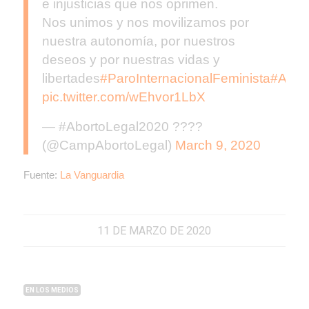
e injusticias que nos oprimen.
Nos unimos y nos movilizamos por
nuestra autonomía, por nuestros
deseos y por nuestras vidas y
libertades
#ParoInternacionalFeminista
#Abor
pic.twitter.com/wEhvor1LbX
— #AbortoLegal2020 ????
(@CampAbortoLegal)
March 9, 2020
Fuente:
La Vanguardia
11 DE MARZO DE 2020
EN LOS MEDIOS