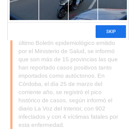
pandemia del COVID-19, en Argentina,
principalmente en las provincias del
centro y norte, también acecha otra
enfermedad, el dengue, transmitida
por el mosquito Aedes aegypti. En el
último Boletín epidemiológico emitido
por el Ministerio de Salud, se informó
que son más de 15 provincias las que
han reportado casos positivos tanto
importados como autóctonos. En
Córdoba, el día 25 de marzo del
corriente año, se registró el pico
histórico de casos, según informó el
diario La Voz del Interior, con 902
infectados y con 4 víctimas fatales por
esta enfermedad.