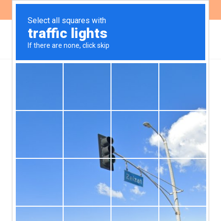
ES
EN
Alta Gracia: seguimiento
de la causa que discute la
constitucionalidad de las
«Zonas de Resguardo
Ambiental»