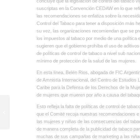
concluye que la legislación de control del tabaco 
suscriptas en la Convención CEDAW en lo que refier
las recomendaciones se enfatiza sobre la necesida
Control del Tabaco para tener a disposición más h
su vez, las organizaciones recomiendan que se pr
los impuestos al tabaco por medio de una política 
sugieren que el gobierno prohíba el uso de aditivos
de políticas de control de tabaco a nivel sub nacio
mínimo de protección de la salud de las mujeres.
En esta línea, Belén Rios, abogada de FIC Argentina
de Amnistía Internacional, del Centro de Estudios 
Caribe para la Defensa de los Derechos de la Muje
de mujeres que mueren por año a causa del tabaq
Reporte sombra para el
Esto refleja la falta de políticas de control de tab
Comité de la CEDAW –
que el Comité recoja nuestras recomendaciones e 
Mujeres rurales e
las mujeres y niñas de las consecuencias del tab
indígenas...
de manera completa de la publicidad de tabaco par
muchas de sus campañas de marketing a las niñas