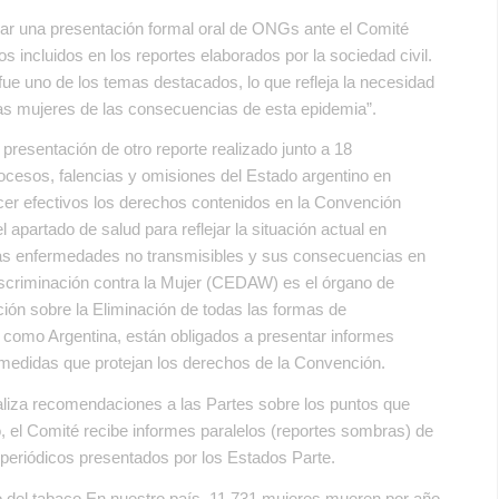
gar una presentación formal oral de ONGs ante el Comité
s incluidos en los reportes elaborados por la sociedad civil.
o fue uno de los temas destacados, lo que refleja la necesidad
las mujeres de las consecuencias de esta epidemia”.
 presentación de otro reporte realizado junto a 18
ocesos, falencias y omisiones del Estado argentino en
acer efectivos los derechos contenidos en la Convención
apartado de salud para reflejar la situación actual en
 las enfermedades no transmisibles y sus consecuencias en
Discriminación contra la Mujer (CEDAW) es el órgano de
ción sobre la Eliminación de todas las formas de
, como Argentina, están obligados a presentar informes
 medidas que protejan los derechos de la Convención.
ealiza recomendaciones a las Partes sobre los puntos que
, el Comité recibe informes paralelos (reportes sombras) de
periódicos presentados por los Estados Parte.
o del tabaco En nuestro país, 11.731 mujeres mueren por año