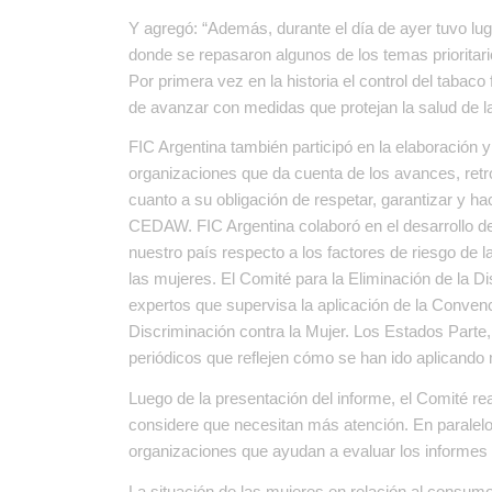
Y agregó: “Además, durante el día de ayer tuvo lu
donde se repasaron algunos de los temas prioritario
Por primera vez en la historia el control del tabac
de avanzar con medidas que protejan la salud de 
FIC Argentina también participó en la elaboración y
organizaciones que da cuenta de los avances, retr
cuanto a su obligación de respetar, garantizar y h
CEDAW. FIC Argentina colaboró en el desarrollo del 
nuestro país respecto a los factores de riesgo de
las mujeres. El Comité para la Eliminación de la 
expertos que supervisa la aplicación de la Conven
Discriminación contra la Mujer. Los Estados Parte
periódicos que reflejen cómo se han ido aplicando
Luego de la presentación del informe, el Comité r
considere que necesitan más atención. En paralelo
organizaciones que ayudan a evaluar los informes 
La situación de las mujeres en relación al consum