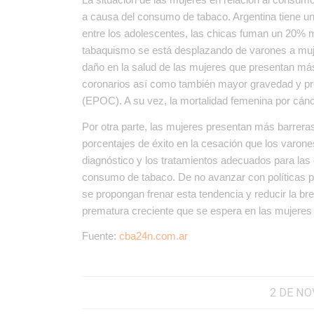
a causa del consumo de tabaco. Argentina tiene u
entre los adolescentes, las chicas fuman un 20% m
tabaquismo se está desplazando de varones a muj
daño en la salud de las mujeres que presentan má
coronarios así como también mayor gravedad y pr
(EPOC). A su vez, la mortalidad femenina por cán
Por otra parte, las mujeres presentan más barrera
porcentajes de éxito en la cesación que los varon
diagnóstico y los tratamientos adecuados para l
consumo de tabaco. De no avanzar con políticas p
se propongan frenar esta tendencia y reducir la bre
prematura creciente que se espera en las mujeres
Fuente:
cba24n.com.ar
2 DE NO