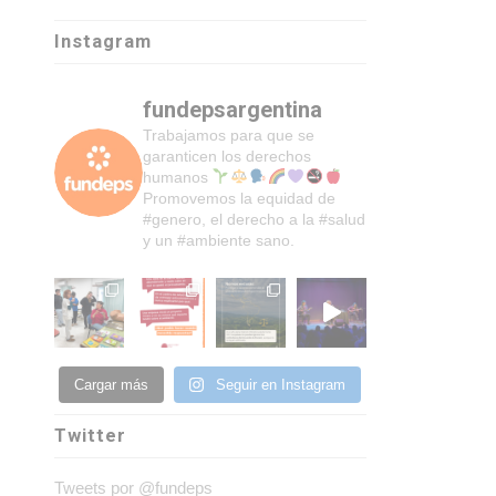
Instagram
fundepsargentina
Trabajamos para que se
garanticen los derechos
humanos
Promovemos la equidad de
#genero, el derecho a la #salud
y un #ambiente sano.
Cargar más
Seguir en Instagram
Twitter
Tweets por @fundeps