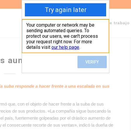
Sobre Fundeps
Staff
Áreas de trabajo
los aumentan un 5%
la suba responde a hacer frente a una escalada en sus
mó que, con el objeto de hacer frente a la suba de sus
recios de sus productos. «La compañía sigue buscando la
 el país, fuertemente golpeadas por el drástico aumento de
 el consecuente recorte de sus ventas», indicó la dueña de