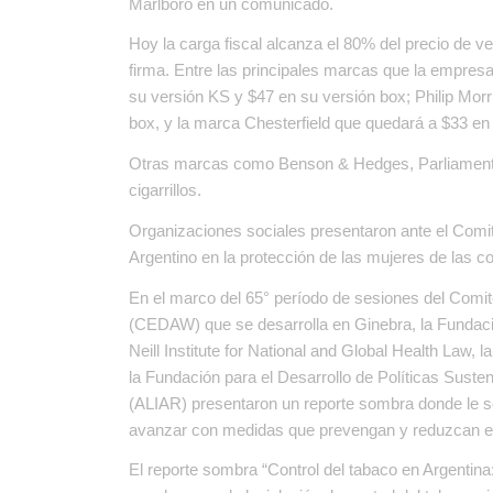
Marlboro en un comunicado.
Hoy la carga fiscal alcanza el 80% del precio de vent
firma. Entre las principales marcas que la empres
su versión KS y $47 en su versión box; Philip Mor
box, y la marca Chesterfield que quedará a $33 en
Otras marcas como Benson & Hedges, Parliament y
cigarrillos.
Organizaciones sociales presentaron ante el Comit
Argentino en la protección de las mujeres de las 
En el marco del 65° período de sesiones del Comité
(CEDAW) que se desarrolla en Ginebra, la Fundaci
Neill Institute for National and Global Health Law,
la Fundación para el Desarrollo de Políticas Sust
(ALIAR) presentaron un reporte sombra donde le so
avanzar con medidas que prevengan y reduzcan el
El reporte sombra “Control del tabaco en Argentina