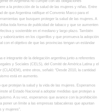
vigente en Argentina no cumple con las obligaciones
e a la protección de la salud de las mujeres y niñas. Entre
d de que Argentina ratifique el Convenio Marco para el
erramientas que busquen proteger la salud de las mujeres. A
ohíba toda forma de publicidad de tabaco y que se aumenten
efectiva y sostenible en el mediano y largo plazo. También
 y saborizantes en los cigarrillos y que promueva la adopción
nal con el objetivo de que las provincias tengan un estándar
 e integrante de la delegación argentina junto a referentes
Legales y Sociales (CELS), del Comité de América Latina y el
r (CLADEM), entre otros, señaló: “Desde 2010, la cantidad
uismo está en aumento.
aco que protejan la salud y la vida de las mujeres. Esperamos
inste al Estado Nacional a adoptar medidas que protejan a
aquismo. A su vez, esperamos que avance con la prohibición
a poner un límite a las empresas tabacaleras que apuntan
 y mujeres”.