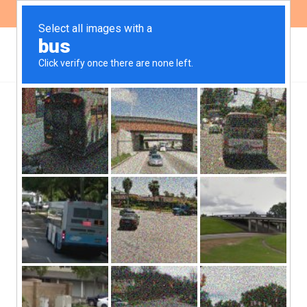
ES
EN
Plataforma
MapaInversiones
Argentina: Fortalezas y
Aspectos a Mejorar