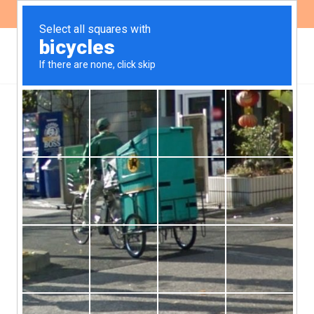
ES
EN
Pronto despacho pidiendo
más información, ante la
creciente contaminación
del arroyo Chicamtoltina,
Alta Gracia