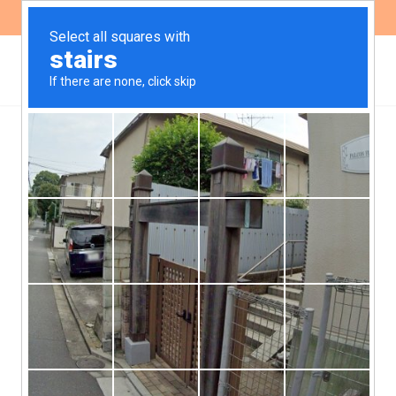
ES
EN
Rechazamos las
modificaciones a la ley
de política ambiental de
Córdoba