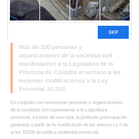
Más de 200 personas y
organizaciones de la sociedad civil
manifestamos a la Legislatura de la
Provincia de Córdoba el rechazo a las
recientes modificaciones a la Ley
Provincial 10.208.
En conjunto con numerosas personas y organizaciones
de la sociedad civil expresamos a la Legislatura
provincial, a través de una nota, la profunda preocupación
generada a partir de la modificación de los anexos I y II de
la ley 10208 de política ambiental provincial.