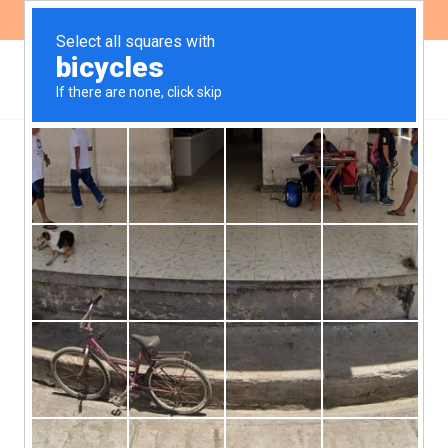
ES
EN
Comenzamos a integrar
el Comité Ejecutivo de
RACI
Carolina Tamagnini, Directora
Ejecutiva de Fundeps, resultó elegida
como integrante suplente durante el
último proceso de elecciones para el