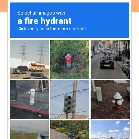
ES
EN
Pronunciamiento por la
designación del Fiscal
General de Córdoba