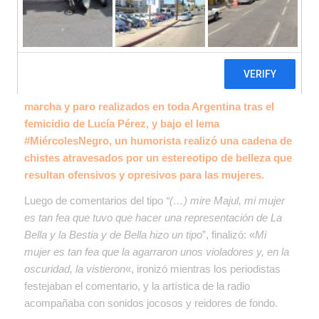
En el
programa “Majul 910”
que se emite por Radio La
Red, en el día martes 18 de octubre, un día antes de la
marcha y paro realizados en toda Argentina tras el
femicidio de Lucía Pérez, y bajo el lema
#MiércolesNegro, un humorista realizó una cadena de
chistes atravesados por un estereotipo de belleza que
resultan ofensivos y opresivos para las mujeres.
Luego de comentarios del tipo
“
(…) mire Majul, mi mujer
es tan fea que tuvo que hacer una representación de La
Bella y la Bestia y de Bella hizo un tipo
”, finalizó: «
Mi
mujer es tan fea que la agarraron unos violadores y, en la
oscuridad, la vistieron
«, ironizó mientras los periodistas
festejaban el comentario, y la artística de la radio
acompañaba con sonidos jocosos y reidores de fondo.