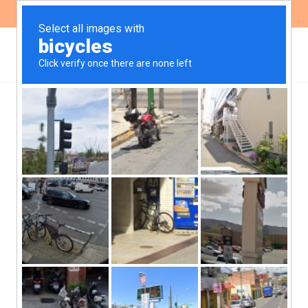
ES
EN
El programa “Majul 910”
y sus chistes sobre el
abuso sexual