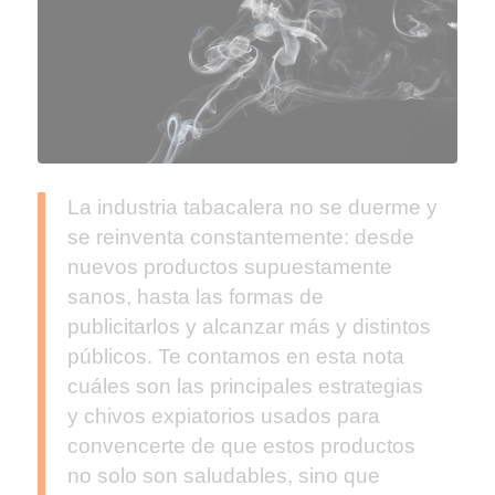
La industria tabacalera no se duerme y
se reinventa constantemente: desde
nuevos productos supuestamente
sanos, hasta las formas de
publicitarlos y alcanzar más y distintos
públicos. Te contamos en esta nota
cuáles son las principales estrategias
y chivos expiatorios usados para
convencerte de que estos productos
no solo son saludables, sino que