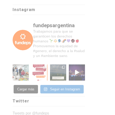
Instagram
fundepsargentina
Trabajamos para que se
garanticen los derechos
humanos
Promovemos la equidad de
#genero, el derecho a la #salud
y un #ambiente sano.
Cargar más
Seguir en Instagram
Twitter
Tweets por @fundeps