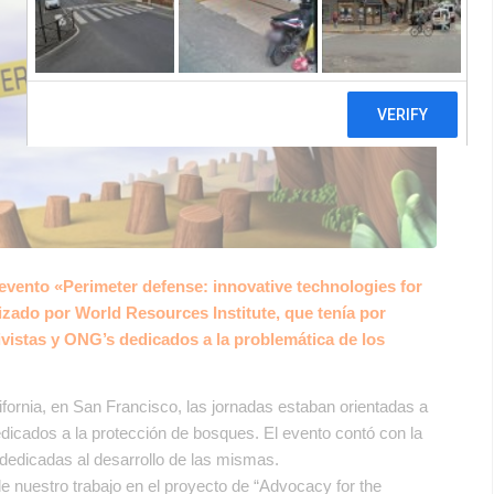
 evento «Perimeter defense: innovative technologies for
izado por World Resources Institute, que tenía por
tivistas y ONG’s dedicados a la problemática de los
fornia, en San Francisco, las jornadas estaban orientadas a
dicados a la protección de bosques. El evento contó con la
dedicadas al desarrollo de las mismas.
e nuestro trabajo en el proyecto de “Advocacy for the