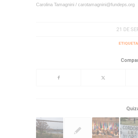
Carolina Tamagnini / carotamagnini@fundeps.org
21 DE SE
ETIQUETA
Compar
Quiz