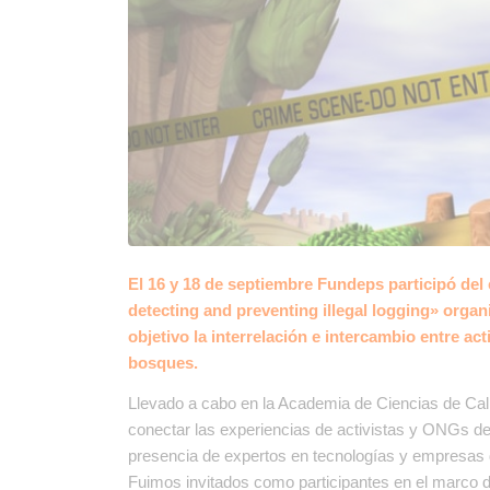
El 16 y 18 de septiembre Fundeps participó del
detecting and preventing illegal logging» organ
objetivo la interrelación e intercambio entre ac
bosques.
Llevado a cabo en la Academia de Ciencias de Cali
conectar las experiencias de activistas y ONGs de
presencia de expertos en tecnologías y empresas 
Fuimos invitados como participantes en el marco d