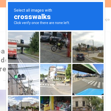
Sobre Fundeps
Staff
Áreas de trabajo
pa de un encuentro de
detectar y prevenir la
restación