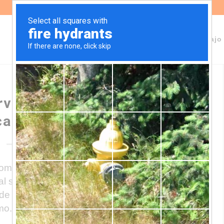
Sobre Fundeps
Staff
Áreas de trabajo
vaciones a las «buenas
icación de agroquímicos
ometió a consulta pública el Informe Final
ial sobre Buenas Prácticas en materia de
Desde FUNDEPS presentamos nuestras
mo.