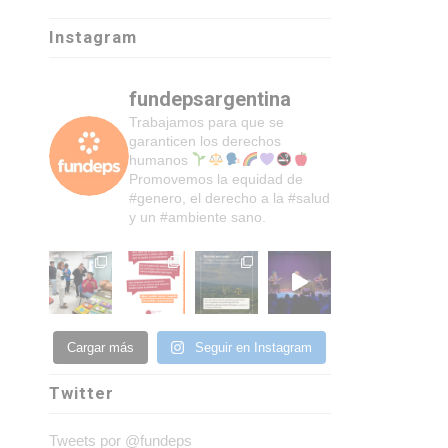
Instagram
fundepsargentina
Trabajamos para que se
garanticen los derechos
humanos
Promovemos la equidad de
#genero, el derecho a la #salud
y un #ambiente sano.
Cargar más
Seguir en Instagram
Twitter
Tweets por @fundeps