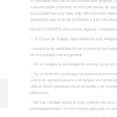
El resultado final fue un documento que propone 12
consulta pública durante un mes por medio de una 
la sociedad fue muy baja, sólo 180 personas dejar
promoción que se le dio al informe y a la consulta
Desde FUNDEPS efectuamos algunas consideracion
– El Grupo de Trabajo Interministerial está integr
– Ausencia de participación en el proceso de trab
de la sociedad civil en general.
– No se analiza la necesidad de una ley como un c
– No se tiene en cuenta que las pulverizaciones 
prácticas agropecuarias» y se tengan en cuenta la
utilizan tienen persistencia en el medio y se movil
Boletín informativo –
aplicación;
Septiembre / Octubre
2018
– No hay claridad respecto a los criterios técnicos 
amortiguamiento», ni cómo harían para que se res