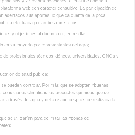
 principios y 23 recomendaciones, el cual fue abierto a
plataforma web con carácter consultivo. La participación de
on asentados sus aportes, lo que da cuenta de la poca
 pública efectuada por ambos ministerios.
es y objeciones al documento, entre ellas:
ado en su mayoría por representantes del agro;
ajo de profesionales técnicos idóneos, universidades, ONGs y
uestión de salud pública;
no se pueden controlar. Por más que se adopten «buenas
s condiciones climáticas los productos químicos que se
izan a través del agua y del aire aún después de realizada la
que se utilizarían para delimitar las «zonas de
peten;