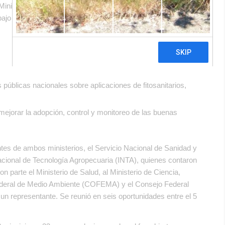
Ministerios de Agroindustria y de Ambiente y Desarrollo
ajo Interministerial sobre Buenas Prácticas en materia de
s públicas nacionales sobre aplicaciones de fitosanitarios,
jorar la adopción, control y monitoreo de las buenas
ntes de ambos ministerios, el Servicio Nacional de Sanidad y
acional de Tecnología Agropecuaria (INTA), quienes contaron
parte el Ministerio de Salud, al Ministerio de Ciencia,
Federal de Medio Ambiente (COFEMA) y el Consejo Federal
un representante. Se reunió en seis oportunidades entre el 5