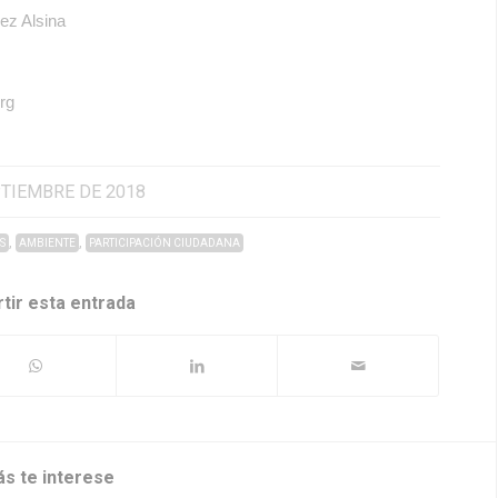
ez Alsina
rg
PTIEMBRE DE 2018
,
,
S
AMBIENTE
PARTICIPACIÓN CIUDADANA
tir esta entrada
ás te interese