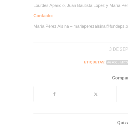
Lourdes Aparicio, Juan Bautista López y María Pér
Contacto:
María Pérez Alsina – mariaperezalsina@fundeps.o
3 DE SE
ETIQUETAS:
AGROQUÍMICO
Compar
Quiz