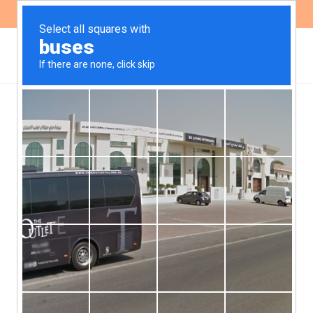
ES
EN
La explotación de Litio en
los salares altoandinos:
un análisis
socioambiental a partir
del caso argentino