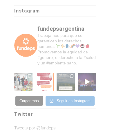
Instagram
fundepsargentina
Trabajamos para que se
garanticen los derechos
humanos
Promovemos la equidad de
#genero, el derecho a la #salud
y un #ambiente sano.
Cargar más
Seguir en Instagram
Twitter
Tweets por @fundeps