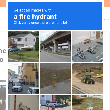
Sobre Fundeps
Staff
Áreas de trabajo
ncretos de la COP 1 del
o de Escazú