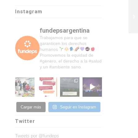
Instagram
fundepsargentina
Trabajamos para que se
garanticen los derechos
humanos
Promovemos la equidad de
#genero, el derecho a la #salud
y un #ambiente sano.
Cargar más
Seguir en Instagram
Twitter
Tweets por @fundeps