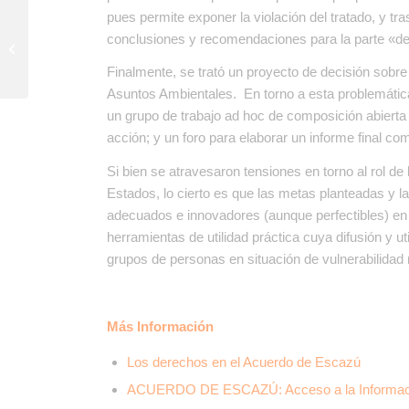
pues permite exponer la violación del tratado, y tr
conclusiones y recomendaciones para la parte «de
Firmá y exigí Chau
Grasas Trans
Finalmente, se trató un proyecto de decisión sob
Asuntos Ambientales. En torno a esta problemática
un grupo de trabajo ad hoc de composición abierta
acción; y un foro para elaborar un informe final c
Si bien se atravesaron tensiones en torno al rol de l
Estados, lo cierto es que las metas planteadas y
adecuados e innovadores (aunque perfectibles) en r
herramientas de utilidad práctica cuya difusión y u
grupos de personas en situación de vulnerabilidad 
Más Información
Los derechos en el Acuerdo de Escazú
ACUERDO DE ESCAZÚ: Acceso a la Información,