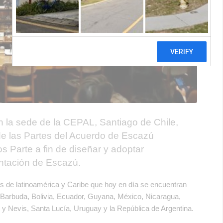
en la sede de la CEPAL, Santiago de Chile,
de las Partes del Acuerdo de Escazú
os Parte a fin de diseñar y adoptar
entación de Escazú.
os de latinoamérica y Caribe que hoy en día se encuentran
 Barbuda, Bolivia, Ecuador, Guyana, México, Nicaragua,
 y Nevis, Santa Lucía, Uruguay y la República de Argentina.