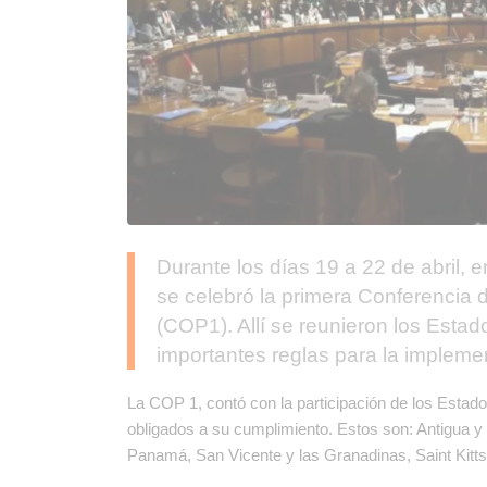
Durante los días 19 a 22 de abril, 
se celebró la primera Conferencia 
(COP1). Allí se reunieron los Estad
importantes reglas para la implem
La COP 1, contó con la participación de los Estad
obligados a su cumplimiento. Estos son: Antigua y
Panamá, San Vicente y las Granadinas, Saint Kitts