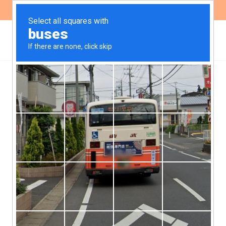
ES
EN
Bajo Grande cumplirá
cinco años en emergencia
ambiental