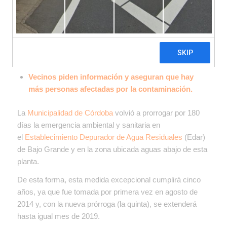
La Municipalidad extendió la medida una vez más y
espera que sea la última gracias a la obras que
están haciendo en la planta.
Vecinos piden información y aseguran que hay
más personas afectadas por la contaminación.
La
Municipalidad de Córdoba
volvió a prorrogar por 180
días la emergencia ambiental y sanitaria en
el
Establecimiento Depurador de Agua Residuales
(Edar)
de Bajo Grande y en la zona ubicada aguas abajo de esta
planta.
De esta forma, esta medida excepcional cumplirá cinco
años, ya que fue tomada por primera vez en agosto de
2014 y, con la nueva prórroga (la quinta), se extenderá
hasta igual mes de 2019.