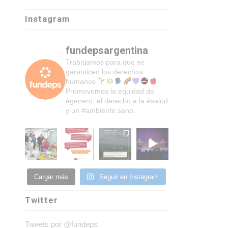
Instagram
fundepsargentina
Trabajamos para que se
garanticen los derechos
humanos
Promovemos la equidad de
#genero, el derecho a la #salud
y un #ambiente sano.
Cargar más
Seguir en Instagram
Twitter
Tweets por @fundeps