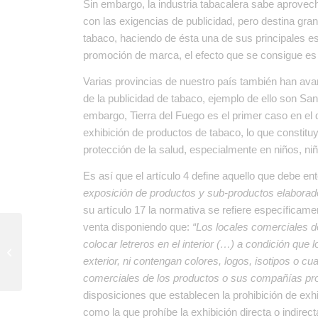
Sin embargo, la industria tabacalera sabe aprovec
con las exigencias de publicidad, pero destina gra
tabaco, haciendo de ésta una de sus principales es
promoción de marca, el efecto que se consigue es t
Varias provincias de nuestro país también han av
de la publicidad de tabaco, ejemplo de ello son S
embargo, Tierra del Fuego es el primer caso en el
exhibición de productos de tabaco, lo que constitu
protección de la salud, especialmente en niños, ni
Es así que el artículo 4 define aquello que debe en
exposición de productos y sub-productos elaborado
su artículo 17 la normativa se refiere específicam
venta disponiendo que:
“
Los locales comerciales d
Bajo Grande cumplirá
colocar letreros en el interior (…) a condición que
cinco años en
exterior, ni contengan colores, logos, isotipos o cu
emergencia ambiental
comerciales de los productos o sus compañías pr
disposiciones que establecen la prohibición de exhi
como la que prohíbe la exhibición directa o indire