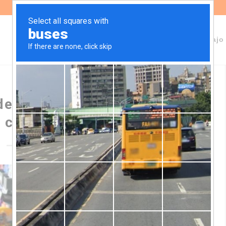
Sobre Fundeps
Staff
Áreas de trabajo
en una batalla: Tierra del
 cigarrillos en los kioscos