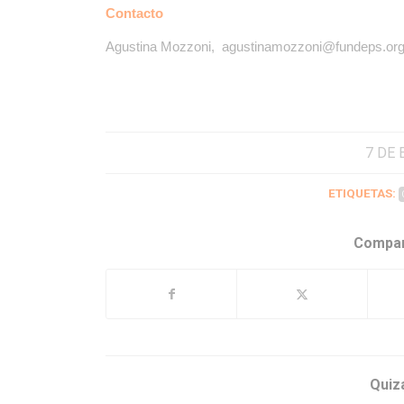
Contacto
Agustina Mozzoni, agustinamozzoni@fundeps.or
7 DE 
ETIQUETAS:
Compar
Quiz