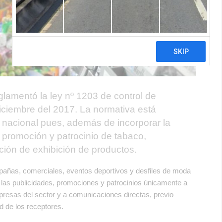
glamentó la ley nº 1203 de control de
iciembre del 2017. La normativa está
 nacional pues, además de incorporar la
, promoción y patrocinio de tabaco,
ión de exhibición de productos.
campañas, comerciales, eventos deportivos y desfiles de moda
ir las publicidades, promociones y patrocinios únicamente a
resas del sector y a comunicaciones directas, previo
d de los receptores.