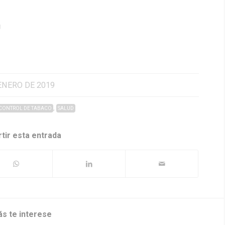
g
ENERO DE 2019
,
CONTROL DE TABACO
SALUD
tir esta entrada
ás te interese