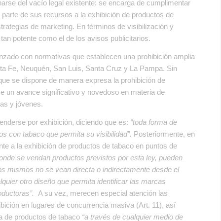
harse del vacío legal existente: se encarga de cumplimentar
n parte de sus recursos a la exhibición de productos de
trategias de marketing. En términos de visibilización y
an potente como el de los avisos publicitarios.
anzado con normativas que establecen una prohibición amplia
anta Fe, Neuquén, San Luis, Santa Cruz y La Pampa. Sin
 que se dispone de manera expresa la prohibición de
ye un avance significativo y novedoso en materia de
ñas y jóvenes.
tenderse por exhibición, diciendo que es:
“toda forma de
s con tabaco que permita su visibilidad
”.
Posteriormente, en
ente a la exhibición de productos de tabaco en puntos de
onde se vendan productos previstos por esta ley, pueden
 los mismos no se vean directa o indirectamente desde el
alquier otro diseño que permita identificar las marcas
oductoras
”.
A su vez, merecen especial atención las
bición en lugares de concurrencia masiva (Art. 11), así
cta de productos de tabaco
“
a través de cualquier medio de