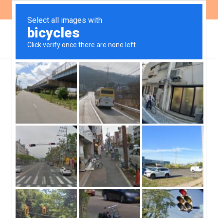
ES
EN
Balance del proceso de
reglamentación de la ley
nacional de protección de
bosques nativos en la
Provincia de Córdoba. ¿Y
ahora qué? – Enero 2011