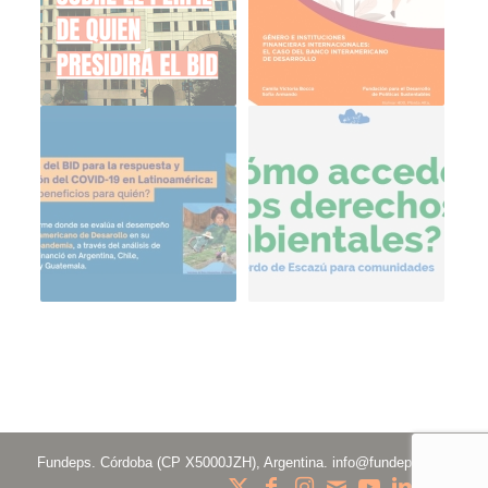
Fundeps. Córdoba (CP X5000JZH), Argentina.
info@fundeps.org