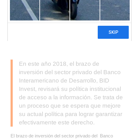
En este año 2018, el brazo de
inversión del sector privado del Banco
Interamericano de Desarrollo, BID
Invest, revisará su política institucional
de acceso a la información. Se trata de
un proceso que se espera que mejore
su actual política para lograr garantizar
efectivamente este derecho.
El brazo de inversión del sector privado del Banco