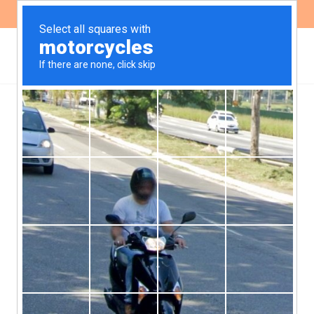
ES
EN
BID Invest revisará en
2018 su política de
acceso a la información