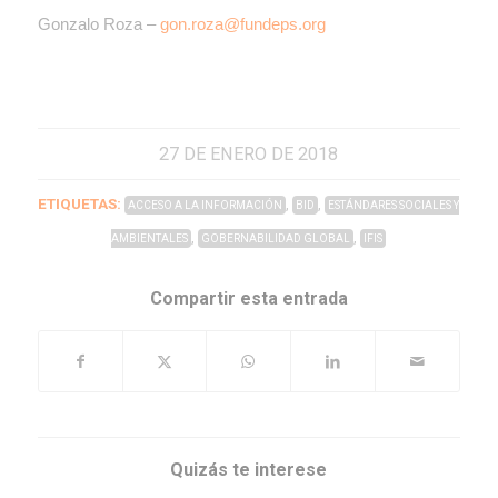
Gonzalo Roza –
gon.roza@fundeps.org
27 DE ENERO DE 2018
ETIQUETAS:
,
,
ACCESO A LA INFORMACIÓN
BID
ESTÁNDARES SOCIALES Y
,
,
AMBIENTALES
GOBERNABILIDAD GLOBAL
IFIS
Compartir esta entrada
Quizás te interese