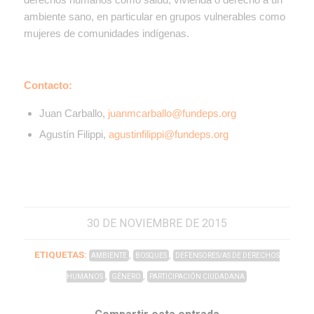
ambiente sano, en particular en grupos vulnerables como
mujeres de comunidades indígenas.
Contacto:
Juan Carballo,
juanmcarballo@fundeps.org
Agustín Filippi,
agustinfilippi@fundeps.org
30 DE NOVIEMBRE DE 2015
ETIQUETAS:
,
,
AMBIENTE
BOSQUES
DEFENSORES/AS DE DERECHOS
,
,
HUMANOS
GÉNERO
PARTICIPACIÓN CIUDADANA