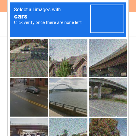
ES
EN
Bosques, género,
ambiente y derechos
humanos en el viaje de
FUNDEPS por el norte de
Argentina