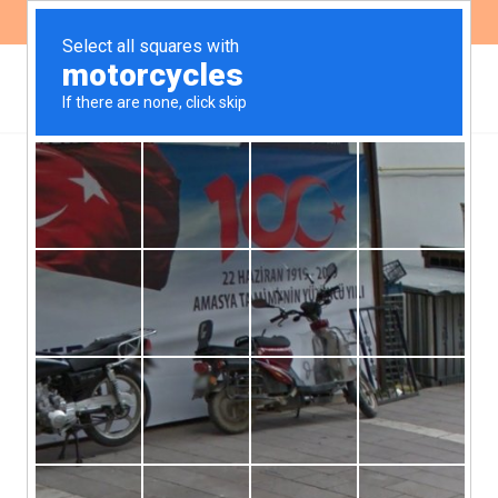
ES
EN
Buenas prácticas en la
atención de la
interrupción del
embarazo