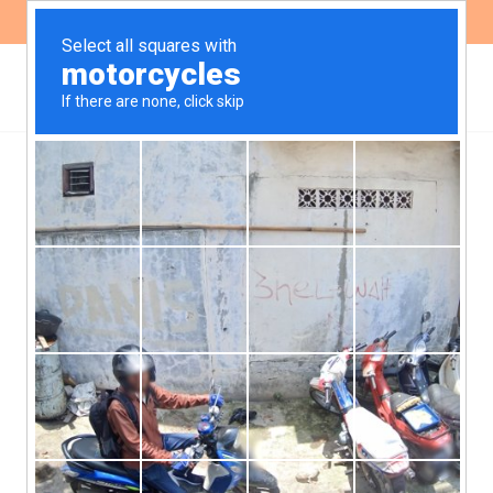
ES
EN
Con acuerdo sobre el
dictamen, inicia la
discusión en la Cámara
de Diputados
Luego de la reunión plenaria de las
comisiones de Legislación General,