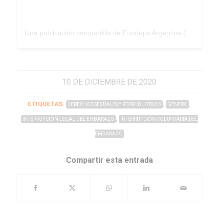
Una publicación compartida de Fundeps Argentina (@fundepsargentina)
10 DE DICIEMBRE DE 2020
ETIQUETAS:
,
,
DERECHOS SEXUALES Y REPRODUCTIVOS
GÉNERO
,
INTERRUPCIÓN LEGAL DEL EMBARAZO
INTERRUPCIÓN VOLUNTARIA DEL
EMBARAZO
Compartir esta entrada