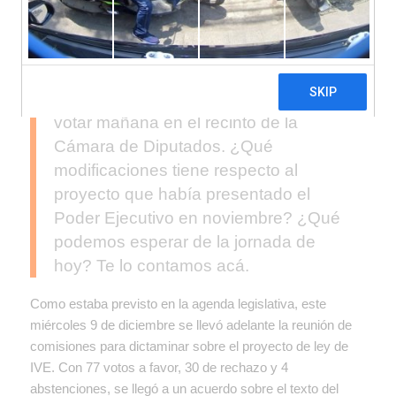
Legislación Penal, Acción Social y
Salud Pública, y Mujeres y Diversidad,
finalmente se logró un acuerdo sobre
el proyecto de ley de Interrupción
Voluntaria del Embarazo que se va a
votar mañana en el recinto de la
Cámara de Diputados. ¿Qué
modificaciones tiene respecto al
proyecto que había presentado el
Poder Ejecutivo en noviembre? ¿Qué
podemos esperar de la jornada de
hoy? Te lo contamos acá.
Como estaba previsto en la agenda legislativa, este
miércoles 9 de diciembre se llevó adelante la reunión de
comisiones para dictaminar sobre el proyecto de ley de
IVE. Con 77 votos a favor, 30 de rechazo y 4
abstenciones, se llegó a un acuerdo sobre el texto del