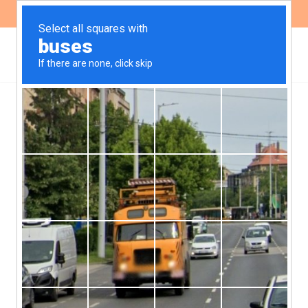
ES
EN
Red Global Cedaw:
experiencias de
construcción de informes
sombras por
organizaciones sociales
feministas