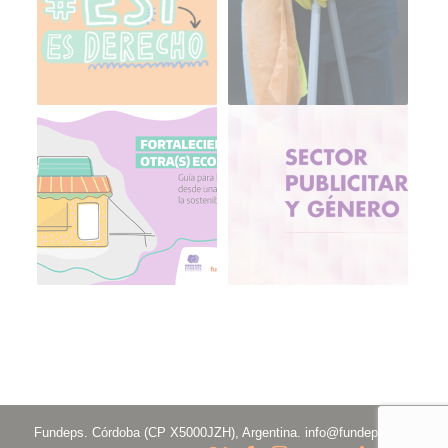
Fundeps. Córdoba (CP X5000JZH), Argentina.
info@fundeps.org