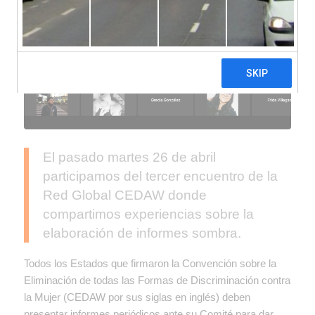
El pasado martes 26 de abril
participamos del tercer encuentro de la
Red Global CEDAW donde
compartimos experiencias sobre la
elaboración de informes sombra.
Todos los Estados que firmaron la Convención sobre la
Eliminación de todas las Formas de Discriminación contra
la Mujer (CEDAW por sus siglas en inglés) deben
presentar informes periódicos ante su Comité para dar