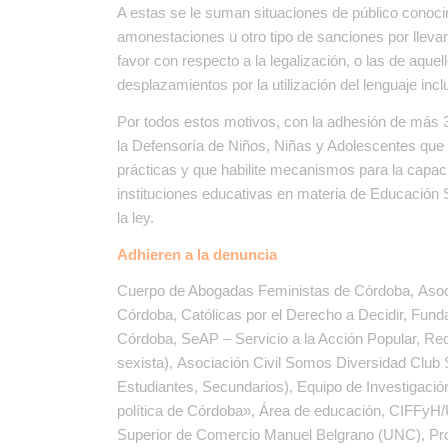
A estas se le suman situaciones de público conoc
amonestaciones u otro tipo de sanciones por llevar
favor con respecto a la legalización, o las de aq
desplazamientos por la utilización del lenguaje inc
Por todos estos motivos,
con la adhesión de más 
la Defensoría de Niños, Niñas y Adolescentes que a
prácticas y que habilite mecanismos para la capac
instituciones educativas en materia de Educación S
la ley.
Adhieren a la denuncia
Cuerpo de Abogadas Feministas de Córdoba, Asoc
Córdoba, Católicas por el Derecho a Decidir, Fun
Córdoba, SeAP – Servicio a la Acción Popular, Re
sexista), Asociación Civil Somos Diversidad Club 
Estudiantes, Secundarios), Equipo de Investigación
política de Córdoba», Área de educación, CIFFyH
Superior de Comercio Manuel Belgrano (UNC), Pr