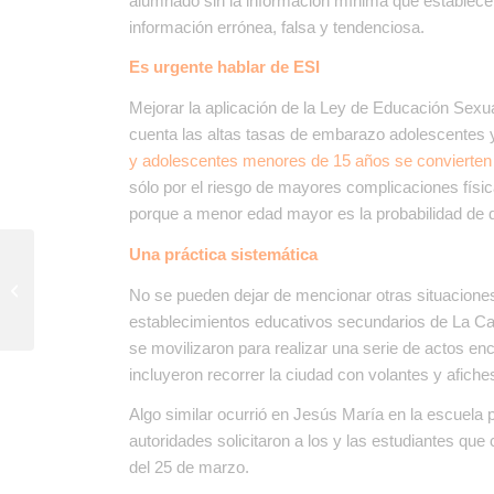
alumnado sin la información mínima que establece e
información errónea, falsa y tendenciosa.
Es urgente hablar de ESI
Mejorar la aplicación de la Ley de Educación Sexua
cuenta las altas tasas de embarazo adolescentes y
y adolescentes menores de 15 años se convierte
sólo por el riesgo de mayores complicaciones físi
porque a menor edad mayor es la probabilidad de 
Una práctica sistemática
Lucha en Foco: Concurso de
No se pueden dejar de mencionar otras situaciones 
Fotografía
establecimientos educativos secundarios de La Ca
se movilizaron para realizar una serie de actos e
incluyeron recorrer la ciudad con volantes y afiche
Algo similar ocurrió en Jesús María en la escuela 
autoridades solicitaron a los y las estudiantes que 
del 25 de marzo.