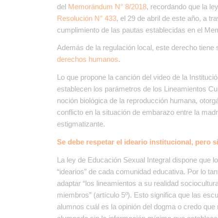
del
Memorándum N° 8/2018
, recordando que la le
Resolución N° 433
, el 29 de abril de este año, a tr
cumplimiento de las pautas establecidas en el 
Además de la regulación local, este derecho tien
derechos humanos
.
Lo que propone la canción del video de la Instituc
establecen los parámetros de los Lineamientos Curr
noción biológica de la reproducción humana, otorgá
conflicto en la situación de embarazo entre la mad
estigmatizante.
Se debe respetar el ideario institucional, pero 
La ley de Educación Sexual Integral dispone que 
“idearios” de cada comunidad educativa. Por lo tan
adaptar
“los lineamientos a su realidad sociocultur
miembros”
(artículo 5º). Esto significa que las es
alumnos cuál es la opinión del dogma o credo que r