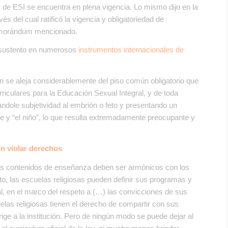
y de ESI se encuentra en plena vigencia. Lo mismo dijo en la
avés del cual ratificó la vigencia y obligatoriedad de
Memorándum mencionado.
e sustento en numerosos
instrumentos internacionales de
ión se aleja considerablemente del piso común obligatorio que
iculares para la Educación Sexual Integral, y de toda
ndole subjetividad al embrión o feto y presentando un
re y “el niño”, lo que resulta extremadamente preocupante y
sin violar derechos
los contenidos de enseñanza deben ser armónicos con los
to, las escuelas religiosas pueden definir sus programas y
al, en el marco del respeto a (…) las convicciones de sus
cuelas religiosas tienen el derecho de compartir con sus
ige a la institución. Pero de ningún modo se puede dejar al