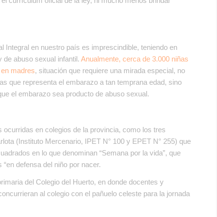
l currículum oficial de la ley, ni mucho menos brindar
l Integral en nuestro país es imprescindible, teniendo en
 de abuso sexual infantil.
Anualmente, cerca de 3.000 niñas
n en madres
, situación que requiere una mirada especial, no
cas que representa el embarazo a tan temprana edad, sino
que el embarazo sea producto de abuso sexual.
ocurridas en colegios de la provincia, como los tres
rlota (Instituto Mercenario, IPET N° 100 y EPET N° 255) que
ncuadrados en lo que denominan “Semana por la vida”, que
s “en defensa del niño por nacer.
primaria del Colegio del Huerto, en donde docentes y
concurrieran al colegio con el pañuelo celeste para la jornada