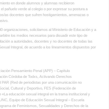
imiento en donde alumnos y alumnas recibieron
 el pañuelo verde al colegio o por expresar su postura a
uellos/as docentes que sufren hostigamientos, amenazas o
lusivo.
30 organizaciones
, solicitamos al Ministerio de Educación y a
rbitre los medios necesarios para disuadir este tipo de
itación a autoridades, docentes y no docentes de todas las
exual Integral, de acuerdo a los lineamientos dispuestos por
iación Pensamiento Penal (APP) – Capítulo
dación Córdoba de Todxs, Activando Derechos
d PAR (Red de periodistas por una comunicación no
Social, Cultural y Deportivo, FES (Federación de
 «La educación sexual integral en la trama institucional y
/UNC, Equipo de Educación Sexual Integral – Escuela
ograma de Feminismos, Sexualidades y Derechos de la