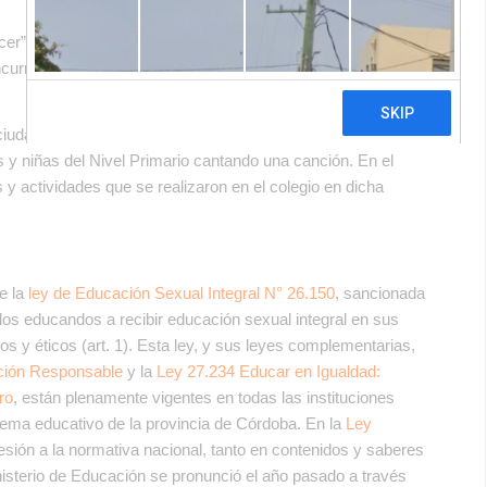
cer”, varios colegios públicos y privados de Córdoba
ncurriendo en una flagrante violación de los derechos de
a ciudad de Justiniano Posse, realizó y luego difundió un video
 y niñas del Nivel Primario cantando una canción. En el
y actividades que se realizaron en el colegio en dicha
e la
ley de Educación Sexual Integral N° 26.150
, sancionada
los educandos a recibir educación sexual integral en sus
vos y éticos (art. 1). Esta ley, y sus leyes complementarias,
ación Responsable
y la
Ley 27.234 Educar en Igualdad:
ro
, están plenamente vigentes en todas las instituciones
stema educativo de la provincia de Córdoba. En la
Ley
hesión a la normativa nacional, tanto en contenidos y saberes
nisterio de Educación se pronunció el año pasado a través