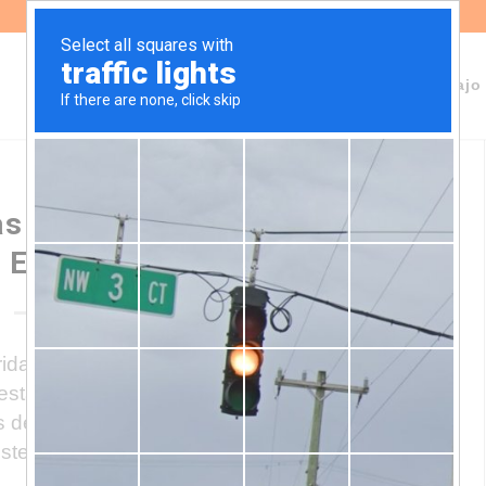
Sobre Fundeps
Staff
Áreas de trabajo
s escolares contrarias a la
ESI
ridas en colegios públicos y privados de
 estándares de derecho que rigen en
 denuncias ante la Defensoría de Niñas,
isterio de Educación solicitando su