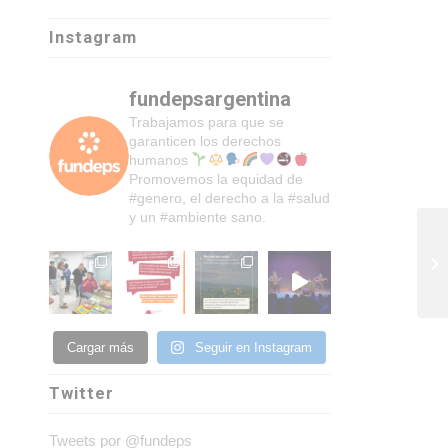
Instagram
fundepsargentina
Trabajamos para que se
garanticen los derechos
humanos
Promovemos la equidad de
#genero, el derecho a la #salud
y un #ambiente sano.
Cargar más
Seguir en Instagram
Twitter
Tweets por @fundeps