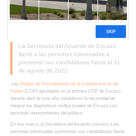
La Secretaría del Acuerdo de Escazú
llamó a las personas interesadas a
presentar sus candidaturas hasta el 31
de agosto de 2022.
Las
Reglas de Procedimiento de la Conferencia de las
Partes
(COP) aprobadas en la primera COP de Escazú
durante abril de este año, establecen la necesidad de
integrar los dispositivos institucionales de Escazú con
personas representantes del público.
En ese marco, la Secretaría del Acuerdo convocó a las
personas interesadas a presentar sus candidaturas hasta