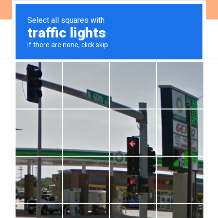
ES
EN
Se elegirán
representantes del
público en el marco del
Acuerdo de Escazú