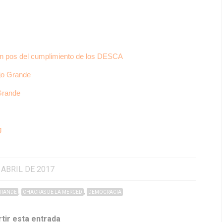
 en pos del cumplimiento de los DESCA
ajo Grande
 Grande
g
 ABRIL DE 2017
,
,
GRANDE
CHACRAS DE LA MERCED
DEMOCRACIA
tir esta entrada