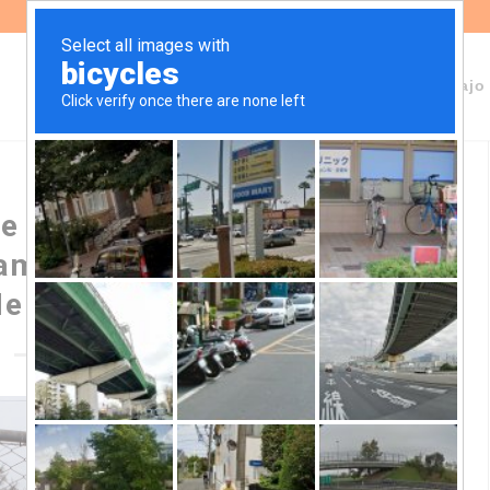
Sobre Fundeps
Staff
Áreas de trabajo
de degradación ambiental y
amental en Chacras de la
erced