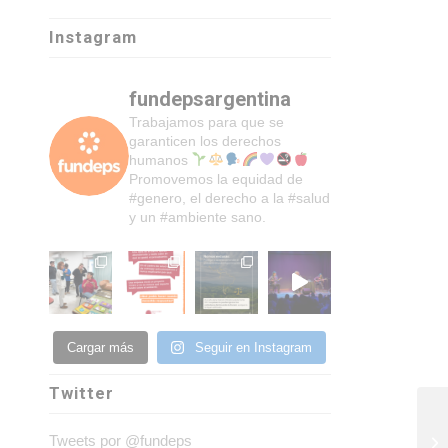
Instagram
fundepsargentina
Trabajamos para que se
garanticen los derechos
humanos
Promovemos la equidad de
#genero, el derecho a la #salud
y un #ambiente sano.
Cargar más
Seguir en Instagram
Twitter
Tweets por @fundeps