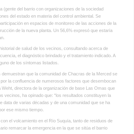
a (gente del barrio con organizaciones de la sociedad
iones del estado en materia del control ambiental. Se
 participación en espacios de monitoreo de las acciones de la
trucción de la nueva planta. Un 56,6% expresó que estaría
an.
istorial de salud de los vecinos, consultando acerca de
encia, el diagnóstico brindado y el tratamiento indicado. A
guno de los síntomas listados.
as demuestran que la comunidad de Chacras de la Merced se
ad por la confluencia de numerosos factores que desembocan
a Weht, directora de la organización de base Las Omas que
los vecinos, ha opinado que: “los resultados constituyen la
que data de varias décadas y de una comunidad que se ha
 por ese mismo tiempo.
con el volcamiento en el Río Suquía, tanto de residuos de
rio remarcar la emergencia en la que se sitúa el barrio