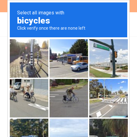
ES
EN
FUNDEPS presentó
informe en la 65ª sesión
del Comité de la CEDAW
de Naciones Unidas