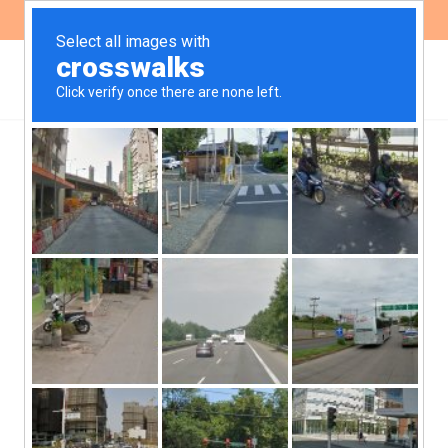
ES
EN
La interrupción del
embarazo como problema
de salud: primera cátedra
universitaria del país