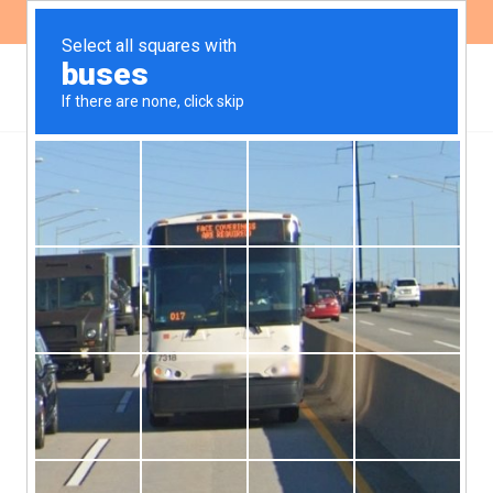
ES
EN
Mapeo de necesidades
formativas de la
Economía Popular,
Feminista, Social y
Solidaria.