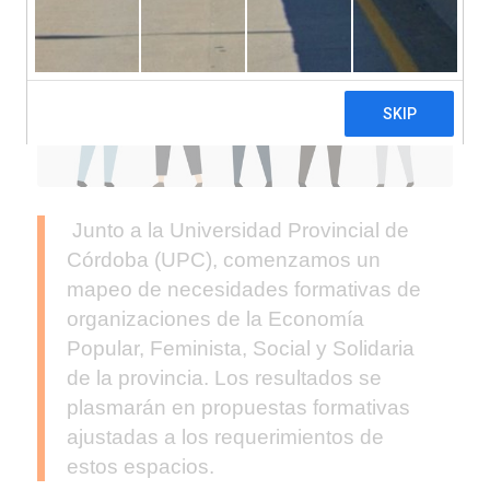
Junto a la Universidad Provincial de
Córdoba (UPC), comenzamos un
mapeo de necesidades formativas de
organizaciones de la Economía
Popular, Feminista, Social y Solidaria
de la provincia. Los resultados se
plasmarán en propuestas formativas
ajustadas a los requerimientos de
estos espacios.