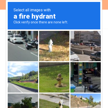
ES
EN
Minería en Andalgalá: nos
presentamos como
Amicus Curiae ante la
Corte Suprema