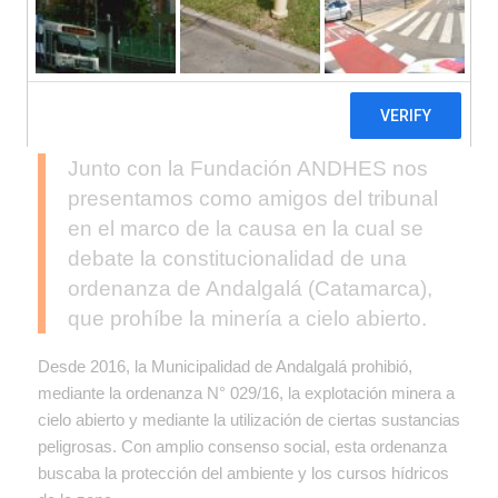
Junto con
la Fundación ANDHES
nos
presentamos como amigos del tribunal
en el marco de la causa en la cual se
debate la constitucionalidad de una
ordenanza de Andalgalá (Catamarca),
que prohíbe la minería a cielo abierto.
Desde 2016, la Municipalidad de Andalgalá prohibió,
mediante la ordenanza N° 029/16, la explotación minera a
cielo abierto y mediante la utilización de ciertas sustancias
peligrosas. Con amplio consenso social, esta ordenanza
buscaba la protección del ambiente y los cursos hídricos