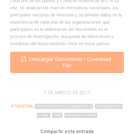
cada uno de los países y China en materia de IED. A su
vez, se analizan los marcos normativos nacionales, los
principales sectores de inversión y se brindan datos de la
experiencia de cada una de las organizaciones que
participaron en la elaboración del documento en el
proceso de investigación, búsqueda de información y
monitoreo del financiamiento chino en estos países.
Descargar Documento / Download
File
1 DE MARZO DE 2017
ETIQUETAS:
,
ESTÁNDARES SOCIALES Y AMBIENTALES
GOBERNABILIDAD
,
,
GLOBAL
GREFI
INVERSIONES CHINAS
Compartir esta entrada