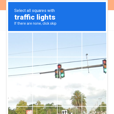
ES
EN
Posicionamiento frente al
nuevo Marco Ambiental y
Social del BM