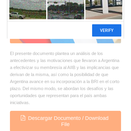
El presente documento plantea un análisis de los
antecedentes y las motivaciones que llevaron a Argentina
a efectivizar su membresía al AIIB y las implicancias que
derivan de la misma, así como la posibilidad de que
Argentina avance en su incorporación a la BRI en el corto
plazo. Del mismo modo, se abordan los desafíos y las
oportunidades que representan para el país ambas
iniciativas.
Descargar Documento / Download
File