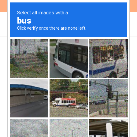
ES
EN
Acercamientos en la
relación Sino-Argentina:
la incorporación al AIIB y
a la Iniciativa de la Franja
y la Ruta