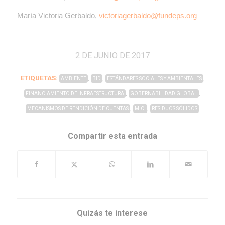
María Victoria Gerbaldo,
victoriagerbaldo@fundeps.org
2 DE JUNIO DE 2017
ETIQUETAS:
,
,
,
AMBIENTE
BID
ESTÁNDARES SOCIALES Y AMBIENTALES
,
,
FINANCIAMIENTO DE INFRAESTRUCTURA
GOBERNABILIDAD GLOBAL
,
,
MECANISMOS DE RENDICIÓN DE CUENTAS
MICI
RESIDUOS SÓLIDOS
Compartir esta entrada
Quizás te interese