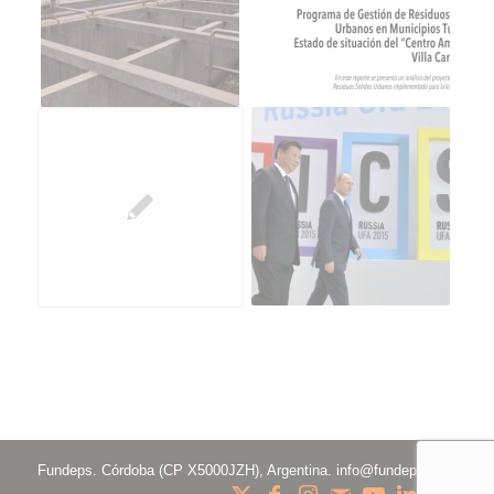
Fundeps. Córdoba (CP X5000JZH), Argentina.
info@fundeps.org