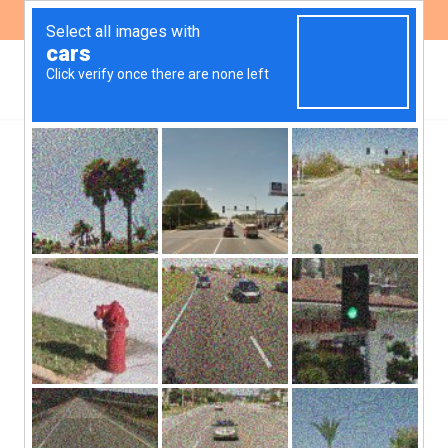
ES
EN
Figurita repetida: basura,
conflictos y lago San
Roque