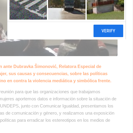
n ante Dubravka Šimonović, Relatora Especial de
jer, sus causas y consecuencias, sobre las políticas
o en contra la violencia mediática y simbólica frente.
 reunión para que las organizaciones que trabajamos
mujeres aportemos datos e información sobre la situación de
e FUNDEPS, junto con Comunicar Igualdad, presentamos los
icas de comunicación y género, y realizamos una exposición
políticas para erradicar los estereotipos en los medios de