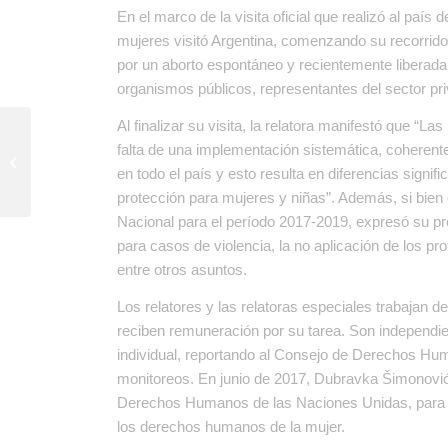
En el marco de la visita oficial que realizó al país 
mujeres visitó Argentina, comenzando su recorrido
por un aborto espontáneo y recientemente liberada.
organismos públicos, representantes del sector pri
Al finalizar su visita, la relatora manifestó que “L
La Defensoría del
falta de una implementación sistemática, coherente
Público en riesgo de
en todo el país y esto resulta en diferencias signifi
continuidad
protección para mujeres y niñas”. Además, si bien
Nacional para el período 2017-2019, expresó su preo
para casos de violencia, la no aplicación de los pr
entre otros asuntos.
Los relatores y las relatoras especiales trabajan
reciben remuneración por su tarea. Son independien
individual, reportando al Consejo de Derechos Hum
monitoreos. En junio de 2017, Dubravka Šimonović
Derechos Humanos de las Naciones Unidas, para c
los derechos humanos de la mujer.