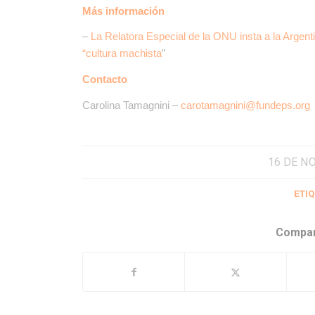
Más información
–
La Relatora Especial de la ONU insta a la Argen
“cultura machista
”
Contacto
Carolina Tamagnini –
carotamagnini@fundeps.org
16 DE N
ETIQ
Compar