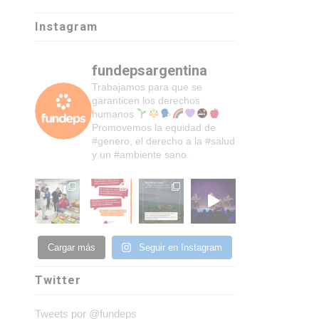
Instagram
fundepsargentina
Trabajamos para que se
garanticen los derechos
humanos
Promovemos la equidad de
#genero, el derecho a la #salud
y un #ambiente sano.
Cargar más
Seguir en Instagram
Twitter
Tweets por @fundeps