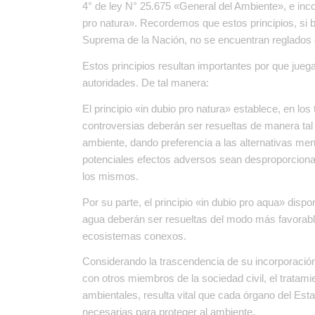
4° de ley N° 25.675 «General del Ambiente», e incor
pro natura». Recordemos que estos principios, si b
Suprema de la Nación, no se encuentran reglados 
Estos principios resultan importantes por que juega
autoridades. De tal manera:
El principio «in dubio pro natura» establece, en lo
controversias deberán ser resueltas de manera tal
ambiente, dando preferencia a las alternativas m
potenciales efectos adversos sean desproporciona
los mismos.
Por su parte, el principio «in dubio pro aqua» dis
agua deberán ser resueltas del modo más favorable
ecosistemas conexos.
Considerando la trascendencia de su incorporación
con otros miembros de la sociedad civil, el tratami
ambientales, resulta vital que cada órgano del Est
necesarias para proteger al ambiente.