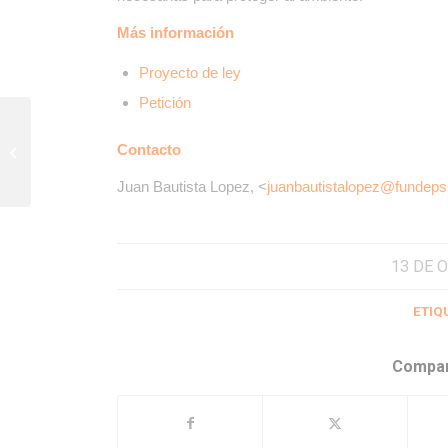
Más información
Proyecto de ley
Petición
Nos presentamos como “amigos del
Contacto
tribunal” ante la Corte Suprema de
Justicia...
Juan Bautista Lopez, <
juanbautistalopez@fundeps
13 DE 
ETIQ
Compar