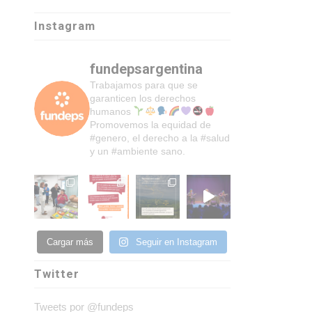
Instagram
fundepsargentina
Trabajamos para que se
garanticen los derechos
humanos
Promovemos la equidad de
#genero, el derecho a la #salud
y un #ambiente sano.
Cargar más
Seguir en Instagram
Twitter
Tweets por @fundeps