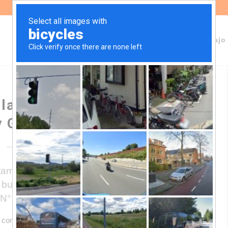
Sobre Fundeps
Staff
Áreas de trabajo
 la incorporación de nuevos
ey General del Ambiente
itamos a la Cámara de Senadores el
 busca incorporar los principios
in dubio pro
 N° 25.675.
 correspondiente en la Cámara de Diputados, modifica el Art.