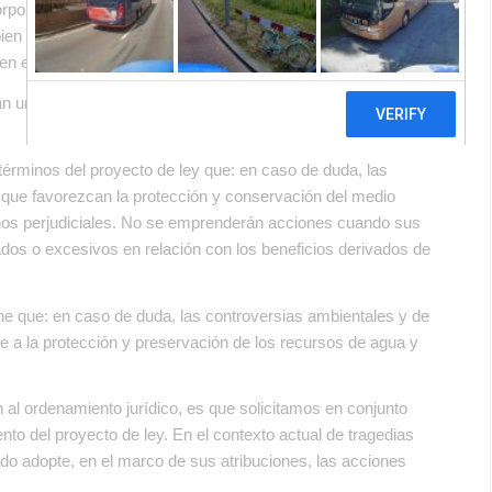
pora los principios jurídicos «in dubio pro aqua» e «in dubio
ien han sido reconocidos jurisprudencialmente por la Corte
en el sistema normativo vigente.
n un rol decisivo en la toma de decisiones por parte de las
s términos del proyecto de ley que: en caso de duda, las
 que favorezcan la protección y conservación del medio
enos perjudiciales. No se emprenderán acciones cuando sus
dos o excesivos en relación con los beneficios derivados de
pone que: en caso de duda, las controversias ambientales y de
 a la protección y preservación de los recursos de agua y
 al ordenamiento jurídico, es que solicitamos en conjunto
ento del proyecto de ley. En el contexto actual de tragedias
ado adopte, en el marco de sus atribuciones, las acciones